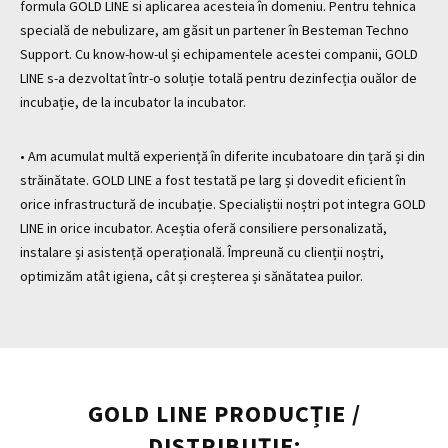
formula GOLD LINE si aplicarea acesteia în domeniu. Pentru tehnica
specială de nebulizare, am găsit un partener în Besteman Techno
Support. Cu know-how-ul și echipamentele acestei companii, GOLD
LINE s-a dezvoltat într-o soluție totală pentru dezinfecția ouălor de
incubație, de la incubator la incubator.
• Am acumulat multă experiență în diferite incubatoare din țară și din
străinătate. GOLD LINE a fost testată pe larg și dovedit eficient în
orice infrastructură de incubație. Specialiștii noștri pot integra GOLD
LINE in orice incubator. Aceștia oferă consiliere personalizată,
instalare și asistență operațională. Împreună cu clienții noștri,
optimizăm atât igiena, cât și creșterea și sănătatea puilor.
GOLD LINE PRODUCȚIE /
DISTRIBUȚIE: