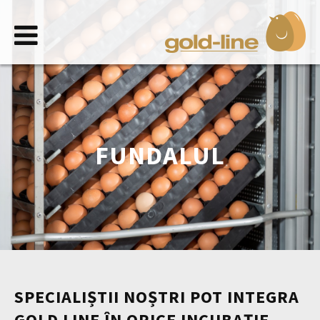
Începe
aici
Produs
Fundalul
FUNDALUL
Parteneriat
Știri
/
SDS
In
acțiune
Contactați
SPECIALIȘTII NOȘTRI POT INTEGRA
GOLD LINE ÎN ORICE INCUBAȚIE