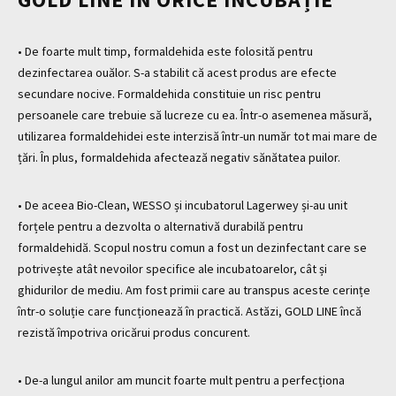
Romenie
• De foarte mult timp, formaldehida este folosită pentru
dezinfectarea ouălor. S-a stabilit că acest produs are efecte
secundare nocive. Formaldehida constituie un risc pentru
persoanele care trebuie să lucreze cu ea. Într-o asemenea măsură,
utilizarea formaldehidei este interzisă într-un număr tot mai mare de
țări. În plus, formaldehida afectează negativ sănătatea puilor.
• De aceea Bio-Clean, WESSO și incubatorul Lagerwey și-au unit
forțele pentru a dezvolta o alternativă durabilă pentru
formaldehidă. Scopul nostru comun a fost un dezinfectant care se
potrivește atât nevoilor specifice ale incubatoarelor, cât și
ghidurilor de mediu. Am fost primii care au transpus aceste cerințe
într-o soluție care funcționează în practică. Astăzi, GOLD LINE încă
rezistă împotriva oricărui produs concurent.
• De-a lungul anilor am muncit foarte mult pentru a perfecționa