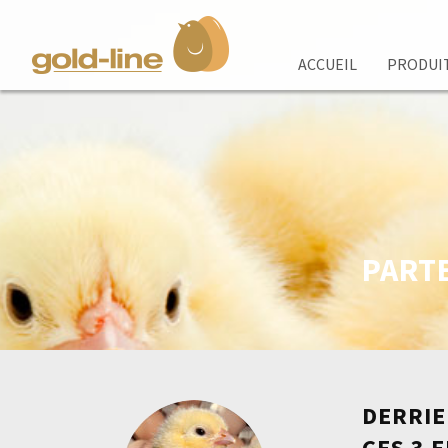
ACCUEIL
PRODUI
Accueil
Produit
Contexte
PART
Partenariat
Nouvelles
DERRIE
CES 3 