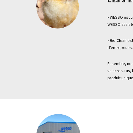
/
• WESSO est un
WESSO assiste 
SDS
• Bio-Clean es
d’entreprises.
En
Ensemble, nous
vaincre virus
action
produit unique
Contact