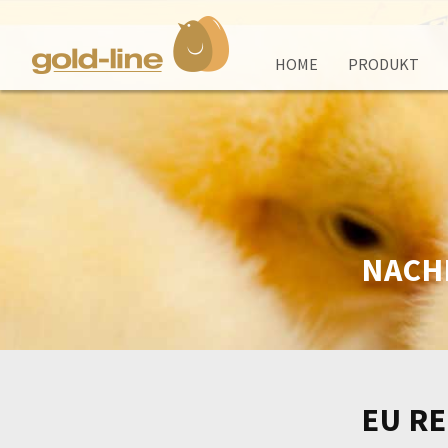
HOME
PRODUKT
Home
Produkt
Hintergrund
NACH
Partnership
Nachrichten
EU R