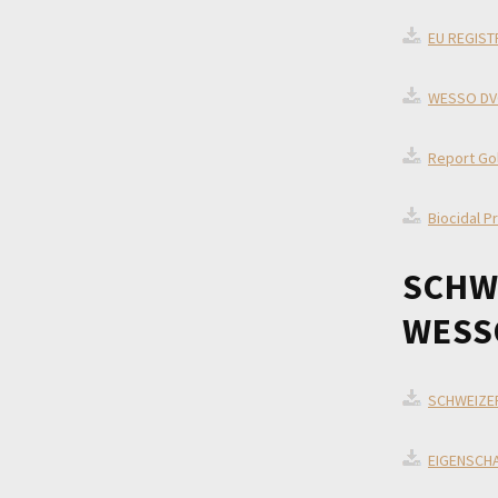
/
EU REGIST
WESSO DVG
SDS
Report Gol
Im
Biocidal P
Einsatz
SCHW
WESS
Kontakt
SCHWEIZE
EIGENSCHA