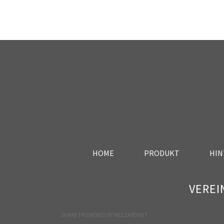
HOME
PRODUKT
HIN
VEREI
SHARE | POWERED BY
WIZZARDNET