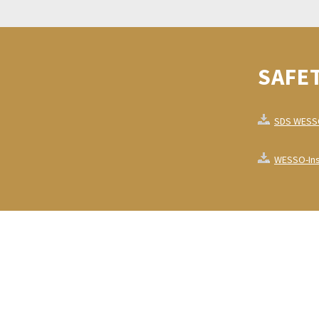
Deutsch
SAFET
SDS WESSO
WESSO-Inst