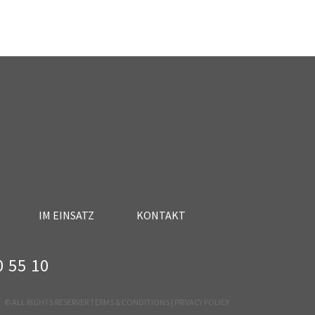
IM EINSATZ
KONTAKT
 55 10
© ALL RIGHTS RESERVER TERMS & CONDITIONS |
PRIVACY POLICY